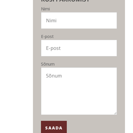
Nimi
E-post
Sõnum