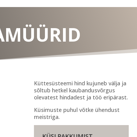
JAMÜÜRID
Küttesüsteemi hind kujuneb välja ja
sõltub hetkel kaubandusvõrgus
olevatest hindadest ja töö eripärast.
Küsimuste puhul võtke ühendust
meistriga.
KÜSI PAKKUMIST