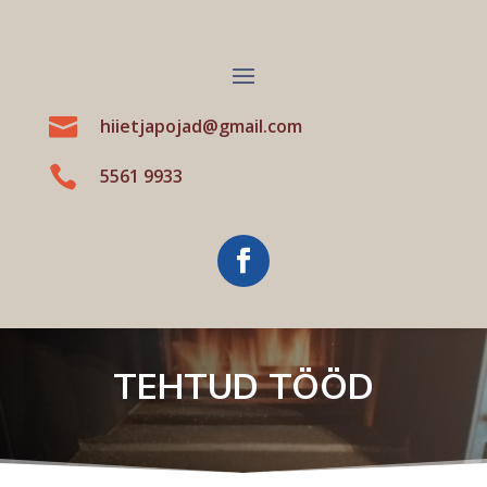

hiietjapojad@gmail.com

5561 9933
TEHTUD TÖÖD